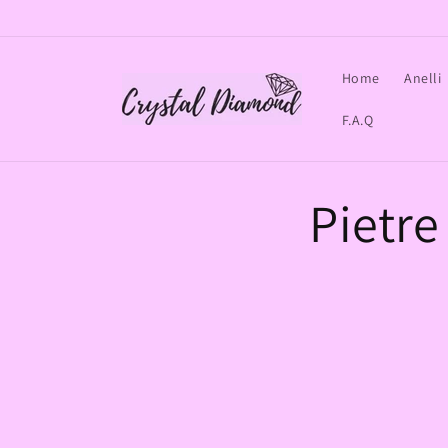
Vai
direttamente
ai contenuti
Home
Anelli
F.A.Q
Pietre