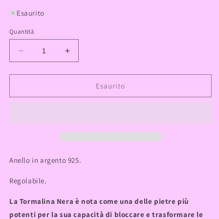
listino
Esaurito
Quantità
Diminuisci
Aumenta
quantità
quantità
per
per
Anello
Anello
Esaurito
in
in
Tormalina
Tormalina
Nera
Nera
s925
s925
Anello in argento 925.
Regolabile.
La Tormalina Nera è nota come una delle pietre più
potenti per la sua capacità di bloccare e trasformare le